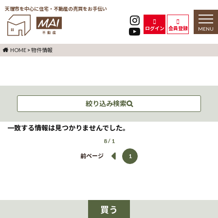
天理市を中心に住宅・不動産の売買をお手伝い
toggl
naviga
ログイン
会員登録
HOME
>
物件情報
絞り込み検索
一致する情報は見つかりませんでした。
8 / 1
前ページ
1
買う