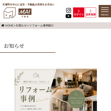
天理市を中心に住宅・不動産の売買をお手伝い
toggl
naviga
ログイン
会員登録
HOME
>
お知らせ
>
リフォーム事例紹介
お知らせ