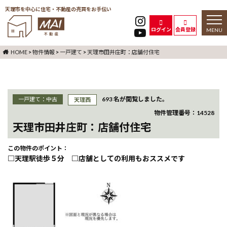
天理市を中心に住宅・不動産の売買をお手伝い
toggl
naviga
ログイン
会員登録
HOME
>
物件情報
>
一戸建て
>
天理市田井庄町：店舗付住宅
693 名が閲覧しました。
一戸建て：中古
天理西
物件管理番号：14528
天理市田井庄町：店舗付住宅
□天理駅徒歩５分 □店舗としての利用もおススメです