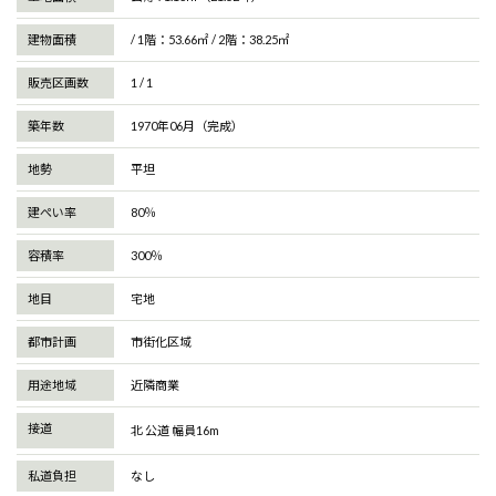
建物面積
/ 1階：53.66㎡ / 2階：38.25㎡
販売区画数
1 / 1
築年数
1970年06月
（完成）
地勢
平坦
建ぺい率
80％
容積率
300％
地目
宅地
都市計画
市街化区域
用途地域
近隣商業
接道
北 公道 幅員16m
私道負担
なし