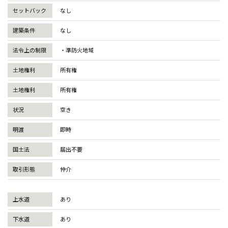
セットバック
なし
建築条件
なし
法令上の制限
・準防火地域
土地権利
所有権
土地権利
所有権
状況
空き
明渡
即時
国土法
届出不要
取引形態
仲介
上水道
あり
下水道
あり