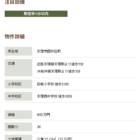
注目設備
駅徒歩5分以内
物件詳細
所在地
天理市田井庄町
交通
近鉄天理線天理駅より徒歩5分
JR桜井線天理駅より徒歩5分
小学校区
前栽小学校 徒歩10分
中学校区
天理西中学校 徒歩28分
価格
800
間取り
3K
土地面積
公簿
71.13㎡（21.52坪）