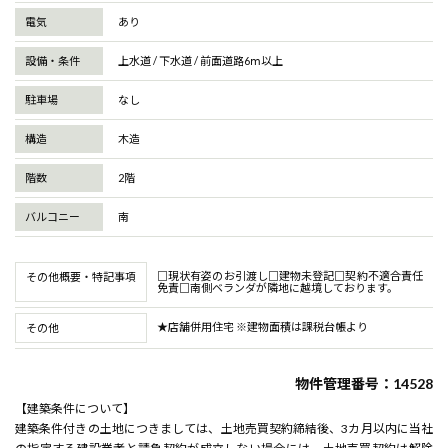
電気
あり
設備・条件
上水道 / 下水道 / 前面道路6ⅿ以上
駐車場
なし
構造
木造
階数
2階
バルコニー
南
□現状有姿のお引渡し□建物未登記□契約不適合責任
その他概要・特記事項
免責□南側ベランダが隣地に越境しております。
★店舗併用住宅 ※建物面積は課税台帳より
その他
物件管理番号：14528
【建築条件について】
建築条件付きの土地につきましては、土地売買契約締結後、3カ月以内に当社