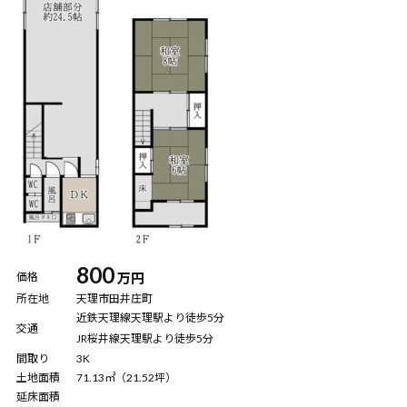
800
価格
所在地
天理市田井庄町
近鉄天理線天理駅より徒歩5分
交通
JR桜井線天理駅より徒歩5分
間取り
3K
土地面積
71.13㎡（21.52坪）
延床面積