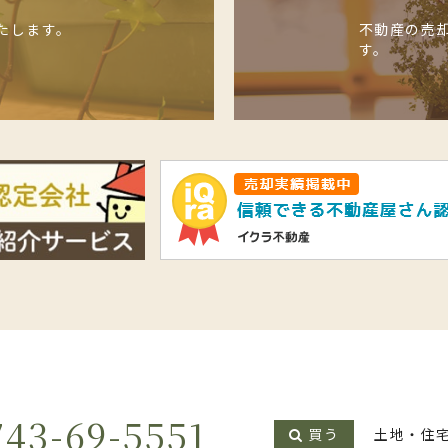
たします。
不動産の売
す。
743-69-5551
買う
土地・住