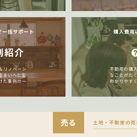
で一括サポート
購入費用
例紹介
＆リノベーシ
不動産の購
住まいへと生
なことがた
けた事例の一
わかりやす
売る
土地・不動産の売