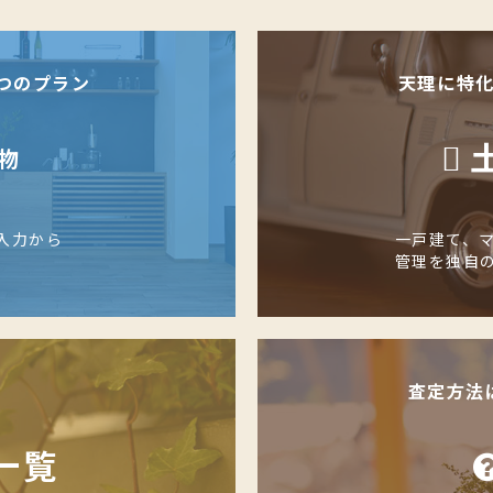
つのプラン
天理に特
物
入力から
一戸建て、
管理を独自
査定方法
一覧