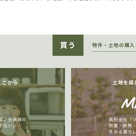
買う
物件・土地の購入
ここから
土地を探
談。会員様の
系列会社「
手伝い。
耐震・断熱
性ある暮ら