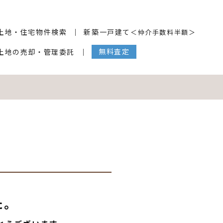
土地・住宅物件検索
新築一戸建て
＜仲介手数料半額＞
無料査定
土地の売却・管理委託
た。