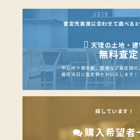
査定充実度に合わせて選べる3
天理の土地・建
無料査定
所在地や築年数、面積など最低限の
最短当日に査定額をお伝えします！
探しています！
購入希望者