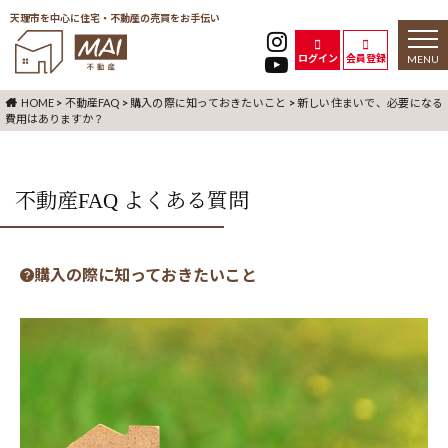
天理市を中心に住宅・不動産の売買をお手伝い
toggl
naviga
ログイン
会員登録
HOME
>
不動産FAQ
>
購入の際に知っておきたいこと
>
新しい住まいで、必要になる
費用はありますか？
不動産FAQ よくある質問
購入の際に知っておきたいこと