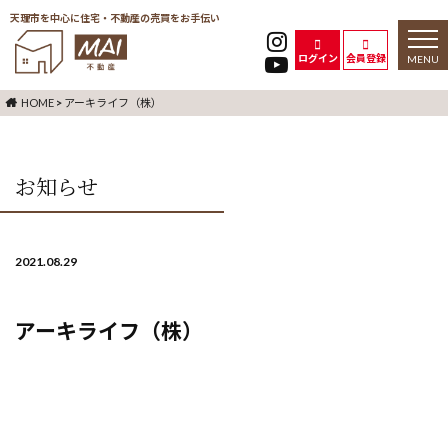
天理市を中心に住宅・不動産の売買をお手伝い
toggl
naviga
ログイン
会員登録
HOME
>
アーキライフ（株）
お知らせ
2021.08.29
アーキライフ（株）