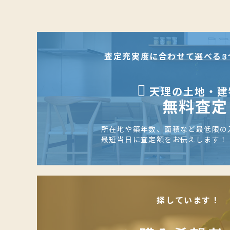
査定充実度に合わせて選べる3
天理の土地・建
無料査定
所在地や築年数、面積など最低限の
最短当日に査定額をお伝えします！
探しています！