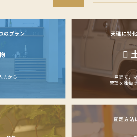
つのプラン
天理に特
物
入力から
一戸建て、
管理を独自
査定方法