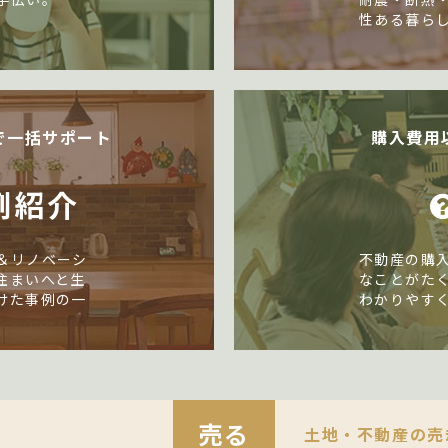
性ある暮ら
で一括サポート
購入費用
例紹介
＆リノベーシ
不動産の購
住まいへと生
なことがた
けた事例の一
わかりやす
売る
土地・不動産の売