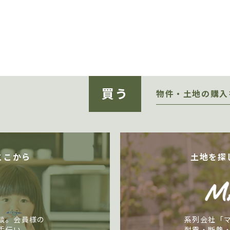
買う
物件・土地の購入
ここから
土地を探
談。会員様の
系列会社「
手伝い。
耐震・断熱