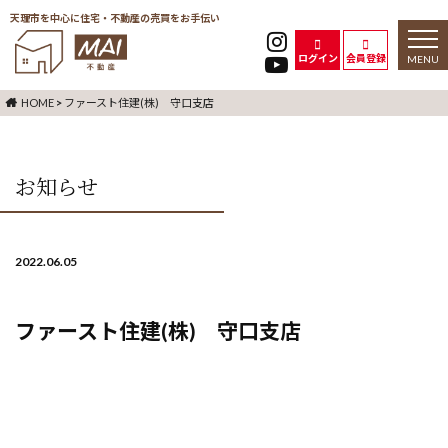
天理市を中心に住宅・不動産の売買をお手伝い
toggl
naviga
ログイン
会員登録
HOME
>
ファースト住建(株) 守口支店
お知らせ
2022.06.05
ファースト住建(株) 守口支店