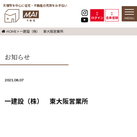
天理市を中心に住宅・不動産の売買をお手伝い
toggl
naviga
ログイン
会員登録
HOME
>
一建設（株） 東大阪営業所
お知らせ
2021.08.07
一建設（株） 東大阪営業所