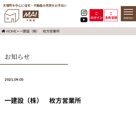
天理市を中心に住宅・不動産の売買をお手伝い
toggl
naviga
ログイン
会員登録
HOME
>
一建設（株） 枚方営業所
お知らせ
2021.09.05
一建設（株） 枚方営業所