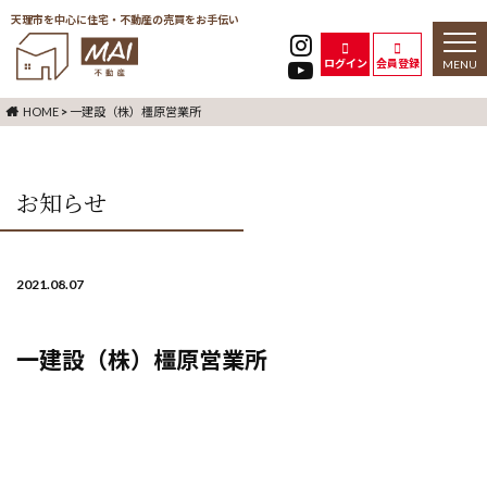
天理市を中心に住宅・不動産の売買をお手伝い
toggl
naviga
ログイン
会員登録
HOME
>
一建設（株）橿原営業所
お知らせ
2021.08.07
一建設（株）橿原営業所