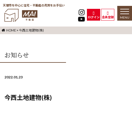
天理市を中心に住宅・不動産の売買をお手伝い
toggl
naviga
ログイン
会員登録
HOME
>
今西土地建物(株)
お知らせ
2022.01.23
今西土地建物(株)