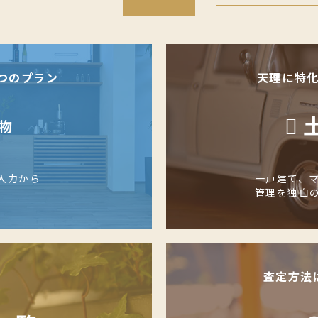
つのプラン
天理に特
物
入力から
一戸建て、
管理を独自
査定方法