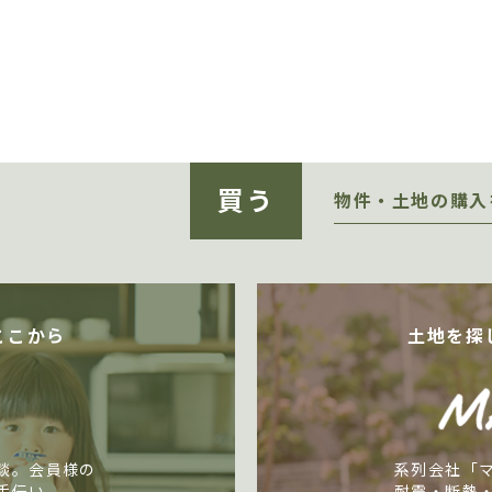
買う
物件・土地の購入
ここから
土地を探
談。会員様の
系列会社「
手伝い。
耐震・断熱