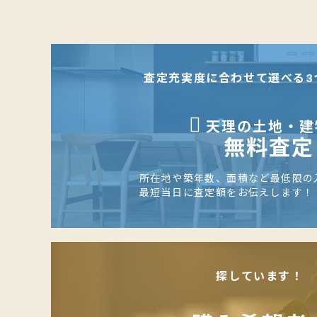
査定充実度に合わせて選べる3
天理の土地・建
無料査定
所在地や築年数、面積など最低限の
最短当日に査定額をお伝えします！
探しています！