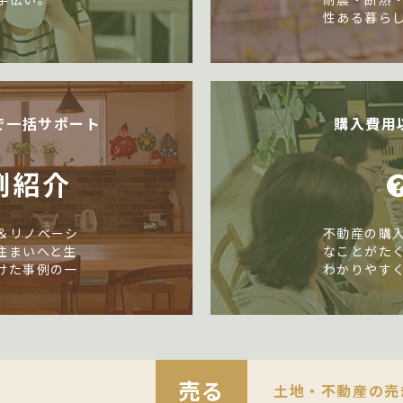
性ある暮ら
で一括サポート
購入費用
例紹介
＆リノベーシ
不動産の購
住まいへと生
なことがた
けた事例の一
わかりやす
売る
土地・不動産の売