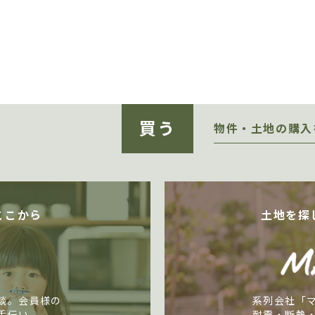
買う
物件・土地の購入
ここから
土地を探
談。会員様の
系列会社「
手伝い。
耐震・断熱