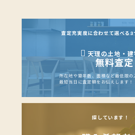
査定充実度に合わせて選べる3
天理の土地・建
無料査定
所在地や築年数、面積など最低限の
最短当日に査定額をお伝えします！
探しています！