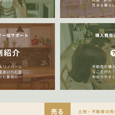
性ある暮ら
で一括サポート
購入費用
例紹介
＆リノベーシ
不動産の購
住まいへと生
なことがた
けた事例の一
わかりやす
売る
土地・不動産の売