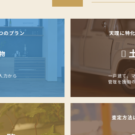
つのプラン
天理に特
物
入力から
一戸建て、
管理を独自
査定方法