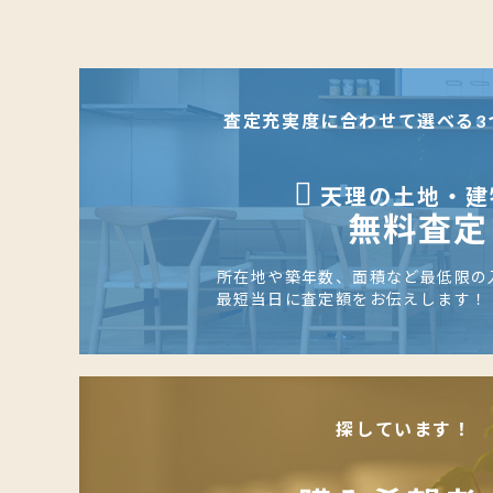
査定充実度に合わせて選べる3
天理の土地・建
無料査定
所在地や築年数、面積など最低限の
最短当日に査定額をお伝えします！
探しています！