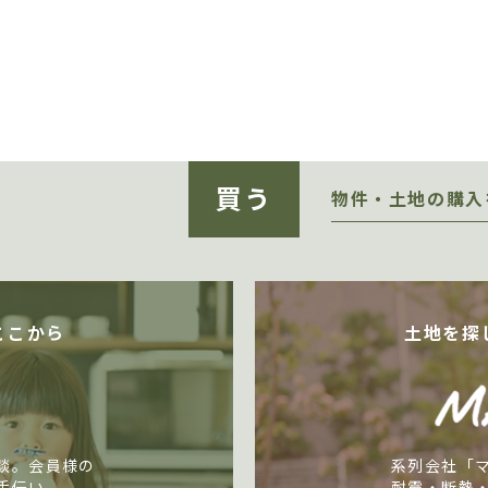
買う
物件・土地の購入
ここから
土地を探
談。会員様の
系列会社「
手伝い。
耐震・断熱