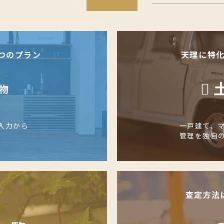
つのプラン
天理に特
物
入力から
一戸建て、
管理を独自
査定方法