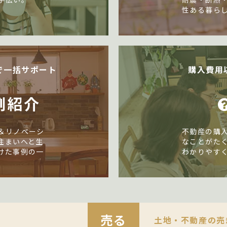
性ある暮ら
で一括サポート
購入費用
例紹介
＆リノベーシ
不動産の購
住まいへと生
なことがた
けた事例の一
わかりやす
売る
土地・不動産の売