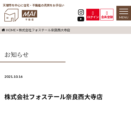
天理市を中心に住宅・不動産の売買をお手伝い
toggl
naviga
ログイン
会員登録
HOME
>
株式会社フォステール奈良西大寺店
お知らせ
2021.10.16
株式会社フォステール奈良西大寺店