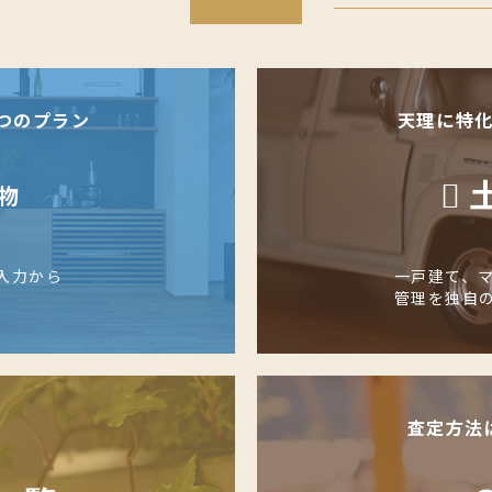
つのプラン
天理に特
物
入力から
一戸建て、
管理を独自
査定方法