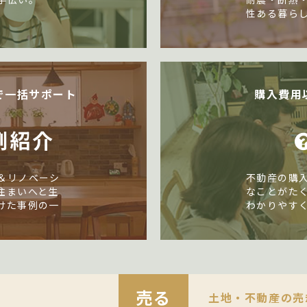
性ある暮ら
で一括サポート
購入費用
例紹介
＆リノベーシ
不動産の購
住まいへと生
なことがた
けた事例の一
わかりやす
売る
土地・不動産の売