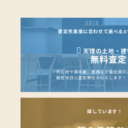
査定充実度に合わせて選べる3
天理の土地・建
無料査定
所在地や築年数、面積など最低限の
最短当日に査定額をお伝えします！
探しています！