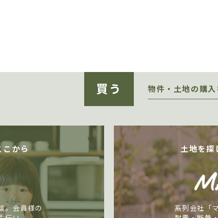
買う
物件・土地の購入
ここから
土地を探
談。会員様の
系列会社「
手伝い。
耐震・断熱