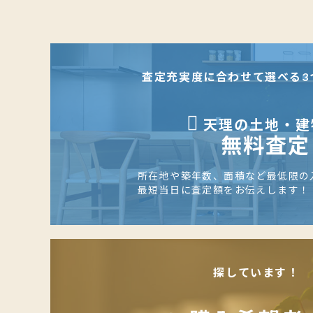
査定充実度に合わせて選べる3
天理の土地・建
無料査定
所在地や築年数、面積など最低限の
最短当日に査定額をお伝えします！
探しています！