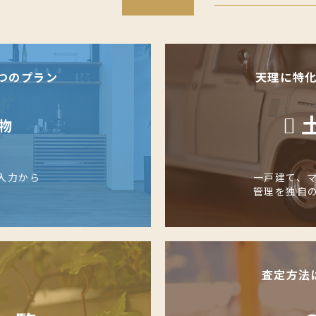
つのプラン
天理に特
物
入力から
一戸建て、
管理を独自
査定方法