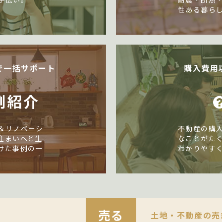
性ある暮ら
で一括サポート
購入費用
例紹介
＆リノベーシ
不動産の購
住まいへと生
なことがた
けた事例の一
わかりやす
売る
土地・不動産の売