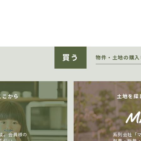
買う
物件・土地の購入
ここから
土地を探
談。会員様の
系列会社「
手伝い。
耐震・断熱