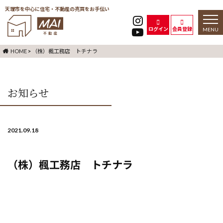
天理市を中心に住宅・不動産の売買をお手伝い
toggl
naviga
ログイン
会員登録
HOME
>
（株）楓工務店 トチナラ
お知らせ
2021.09.18
（株）楓工務店 トチナラ