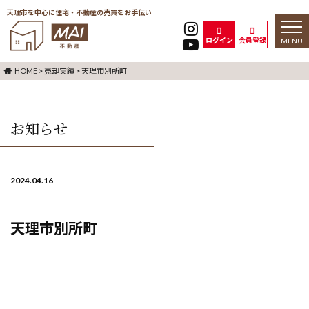
天理市を中心に住宅・不動産の売買をお手伝い
toggl
naviga
ログイン
会員登録
HOME
>
売却実績
>
天理市別所町
お知らせ
2024.04.16
天理市別所町