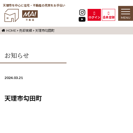
天理市を中心に住宅・不動産の売買をお手伝い
toggl
naviga
ログイン
会員登録
HOME
>
売却実績
>
天理市勾田町
お知らせ
2024.03.21
天理市勾田町