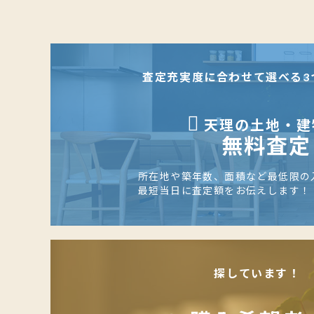
査定充実度に合わせて選べる3
天理の土地・建
無料査定
所在地や築年数、面積など最低限の
最短当日に査定額をお伝えします！
探しています！