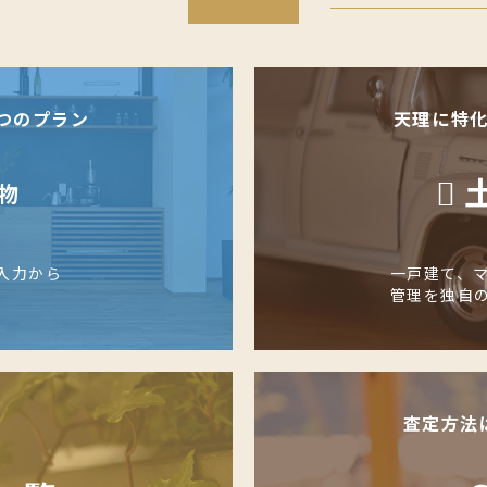
つのプラン
天理に特
物
入力から
一戸建て、
管理を独自
査定方法