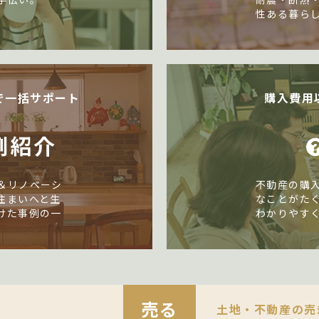
性ある暮ら
で一括サポート
購入費用
例紹介
＆リノベーシ
不動産の購
住まいへと生
なことがた
けた事例の一
わかりやす
売る
土地・不動産の売