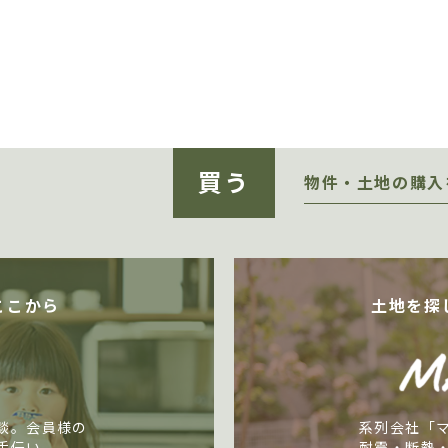
買う
物件・土地の購入
ここから
土地を探
談。会員様の
系列会社「
手伝い。
耐震・断熱