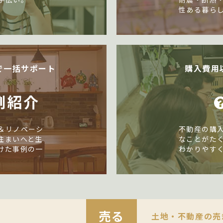
性ある暮ら
で一括サポート
購入費用
例紹介
＆リノベーシ
不動産の購
住まいへと生
なことがた
けた事例の一
わかりやす
売る
土地・不動産の売