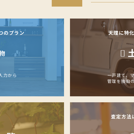
つのプラン
天理に特
物
入力から
一戸建て、
管理を独自
査定方法