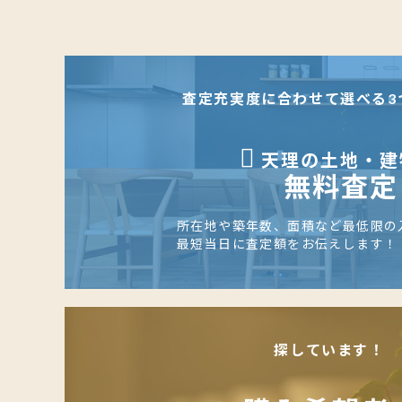
査定充実度に合わせて選べる3
天理の土地・建
無料査定
所在地や築年数、面積など最低限の
最短当日に査定額をお伝えします！
探しています！