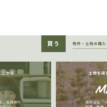
買う
物件・土地の購入
ここから
土地を探
談。会員様の
系列会社「
手伝い。
耐震・断熱